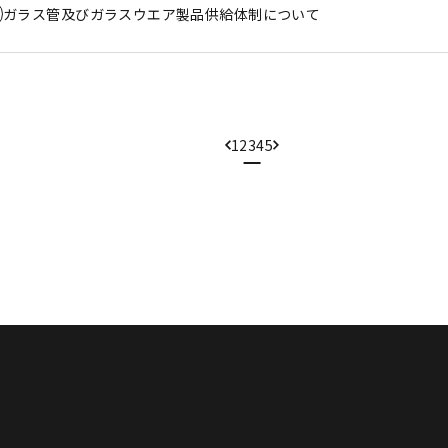
ガラス管及びガラスウエア製品供給体制について
1
2
3
4
5