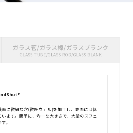
ガラス管/ガラス棒/ガラスブランク
GLASS TUBE/GLASS ROD/GLASS BLANK
indShut®
養面に微細な穴(微細ウェル)を加工し、表面には低
ています。簡単に、均一な大きさで、大量のスフェ
です。