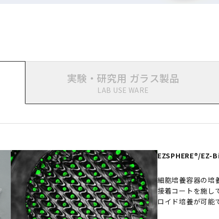
実験・研究用
ガラス製品
LAB USE WARE
EZSPHERE®/EZ-B
細胞培養容器の培
接着コートを施し
ロイド培養が可能