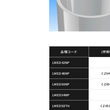
品種コード
(参照
LMED42NP
LMED46NP
CZ04
LMED50NP
CZ05
LMED54NP
LMED58TH
CZ05