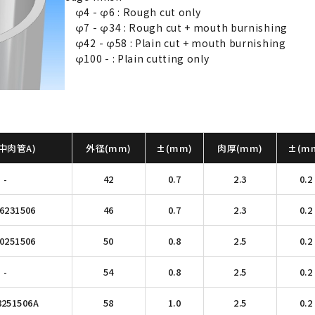
φ4 - φ6 : Rough cut only
φ7 - φ34 : Rough cut + mouth burnishing
φ42 - φ58 : Plain cut + mouth burnishing
φ100 - : Plain cutting only
中肉管A)
外径(mm)
±(mm)
肉厚(mm)
±(m
-
42
0.7
2.3
0.2
6231506
46
0.7
2.3
0.2
0251506
50
0.8
2.5
0.2
-
54
0.8
2.5
0.2
8251506A
58
1.0
2.5
0.2