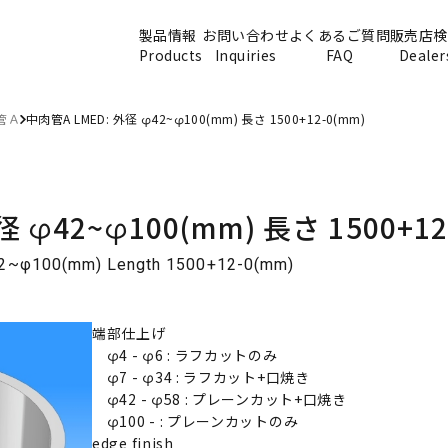
製品情報
お問い合わせ
よくあるご質問
販売店検
Products
Inquiries
FAQ
Dealer
管Ａ
中肉管A LMED: 外径 φ42~φ100(mm) 長さ 1500+12-0(mm)
 φ42~φ100(mm) 長さ 1500+12
φ42~φ100(mm) Length 1500+12-0(mm)
端部仕上げ
φ4 - φ6 : ラフカットのみ
φ7 - φ34 : ラフカット+口焼き
φ42 - φ58 : プレーンカット+口焼き
φ100 - : プレーンカットのみ
edge finish