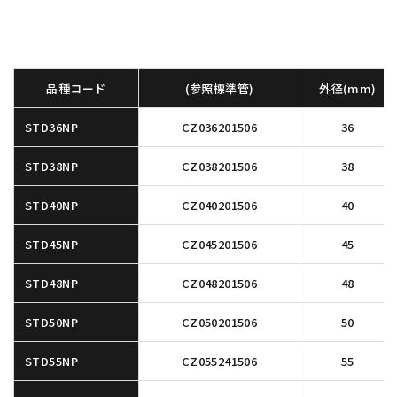
品種コード
(参照標準管)
外径(mm)
STD36NP
CZ036201506
36
STD38NP
CZ038201506
38
STD40NP
CZ040201506
40
STD45NP
CZ045201506
45
STD48NP
CZ048201506
48
STD50NP
CZ050201506
50
STD55NP
CZ055241506
55