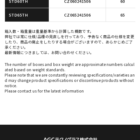
STD60TH
CZ060241506
60
STD65TH
CZ065241506
65
箱入数・箱重量は重量基準から計算した概数です。
弊社では常に仕様/品種の見直しを行っており、予告なく商品の仕様を変更
したり、商品の廃止をしたりする場合がございますので、あらかじめご了
承ください。
最新情報につきましては、お問い合わせください。
The number of boxes and box weight are approximate numbers calcul
ated based on weight standards.
Please note that we are constantly reviewing specifications/varieties an
d may change product specifications or discontinue products without
notice.
Please contact us for the latest information