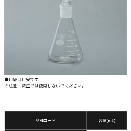
●目盛は目安です。
※注意 減圧では使用しないでください。
品種コード
容量(mL)