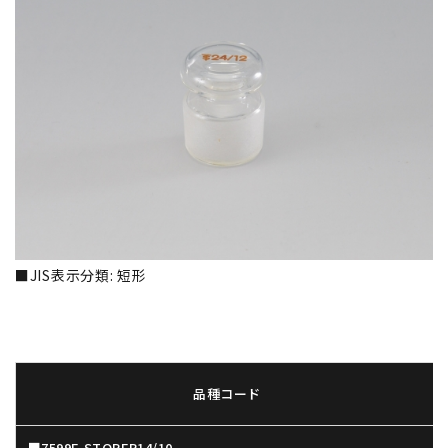
■JIS表示分類: 短形
品種コード
■7599F-STOPER14/10