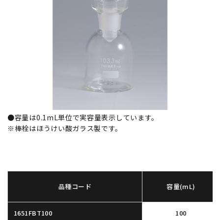
●容量は0.1mL単位で実容量表示しています。
※棒栓はほうけい酸ガラス製です。
品種コード
容量(mL)
1651FBT100
100