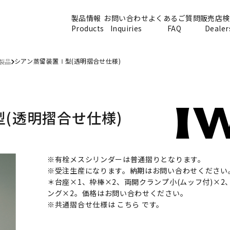
製品情報
お問い合わせ
よくあるご質問
販売店検
Products
Inquiries
FAQ
Dealer
シアン蒸留装置Ⅰ型(透明摺合せ仕様)
製品
(透明摺合せ仕様)
※有栓メスシリンダーは普通摺りとなります。
※受注生産になります。納期はお問い合わせください
＊台座×1、枠棒×2、両開クランプ小(ムッフ付)×2
ング×2。価格はお問い合わせください。
※共通摺合せ仕様は
こちら
です。