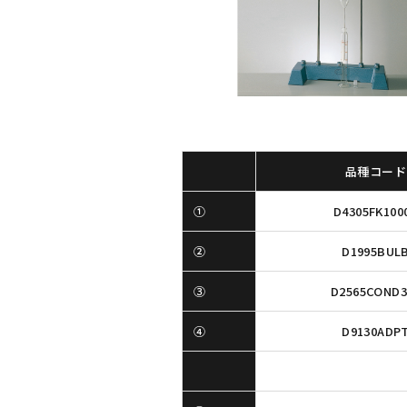
品種コード
①
D4305FK100
②
D1995BUL
③
D2565COND3
④
D9130ADP