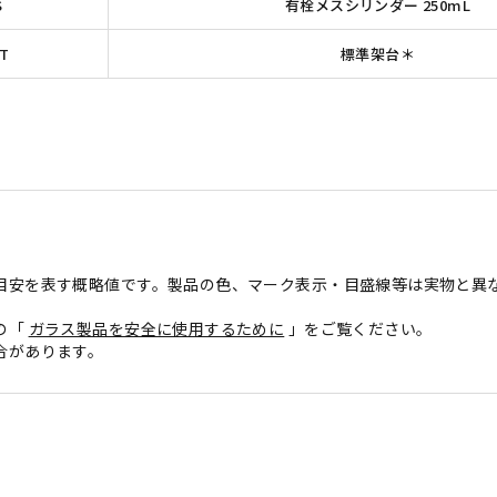
S
有栓メスシリンダー 250mL
ET
標準架台＊
目安を表す概略値です。製品の色、マーク表示・目盛線等は実物と異
の「
ガラス製品を安全に使用するために
」をご覧ください。
合があります。