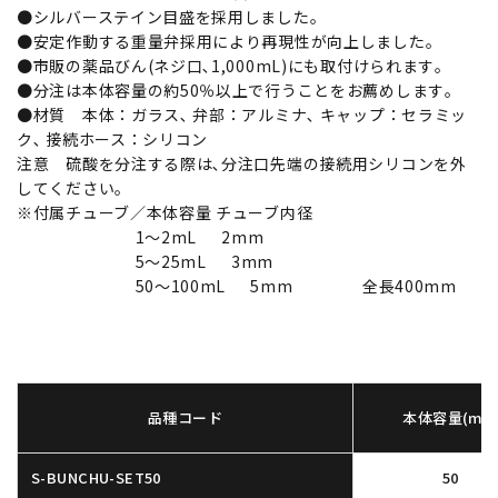
●シルバーステイン目盛を採用しました｡
●安定作動する重量弁採用により再現性が向上しました｡
●市販の薬品びん(ネジ口､1,000mL)にも取付けられます｡
●分注は本体容量の約50％以上で行うことをお薦めします｡
●材質 本体：ガラス､ 弁部：アルミナ､ キャップ：セラミッ
ク､ 接続ホース：シリコン
注意 硫酸を分注する際は､分注口先端の接続用シリコンを外
してください。
※付属チューブ／本体容量 チューブ内径
1〜2mL 2mm
5〜25mL 3mm
50〜100mL 5mm 全長400mm
品種コード
本体容量(mL)
S-BUNCHU-SET50
50