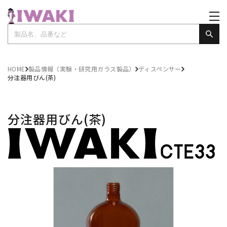
HOME
製品情報（実験・研究用ガラス製品）
ディスペンサー
分注器用びん(茶)
分注器用びん(茶)