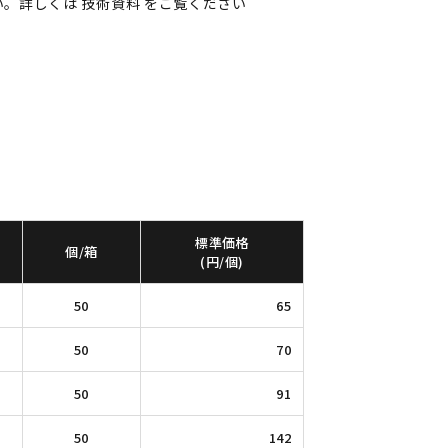
い。詳しくは
技術資料
をご覧ください
標準価格
個/箱
(円/個)
50
65
50
70
50
91
50
142