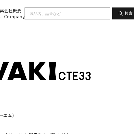
索
会社概要
検索
s
Company
ーエム)