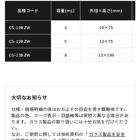
品種コード
容量(mL)
外径×高さ(mm)
CS-10BZW
3
10×75
CS-12BZW
5
12×75
CS-13BZW
8
13×100
大切なお知らせ
仕様・規格明細の値はおおよその目安を表す概略値です。
製品の色、マーク表示・目盛線等は実物と異なる場合があ
ります。ガラス製品の取り扱いには十分お気を付けくださ
い。
なお、ご使用に際しては技術資料の「
ガラス製品を安全