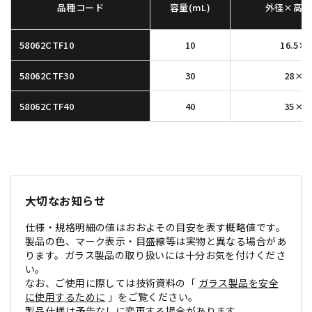
品種コード
容量(mL)
外径×高さ
58062CTF10
10
16.5×
58062CTF30
30
28×1
58062CTF40
40
35×1
大切なお知らせ
仕様・規格明細の値はおおよその目安を表す概略値です。
製品の色、マーク表示・目盛線等は実物と異なる場合があ
ります。ガラス製品の取り扱いには十分お気を付けくださ
い。
なお、ご使用に際しては技術資料の「
ガラス製品を安全
に使用するために
」をご覧ください。
製品仕様は予告なしに変更する場合があります。