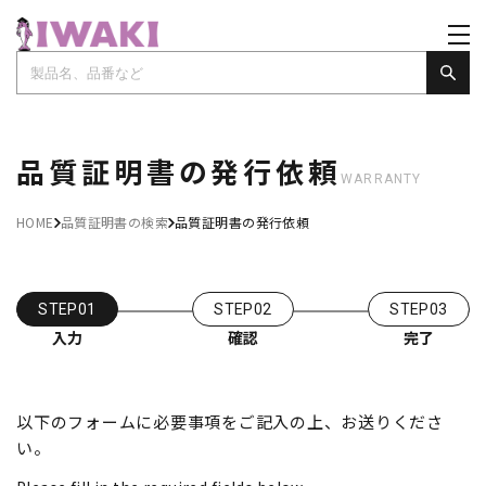
品質証明書の発行依頼
WARRANTY
HOME
品質証明書の検索
品質証明書の発行依頼
STEP01
STEP02
STEP03
入力
確認
完了
以下のフォームに必要事項をご記入の上、お送りくださ
い。