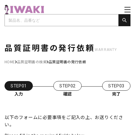
品質証明書の発行依頼
WARRANTY
HOME
品質証明書の検索
品質証明書の発行依頼
STEP01
STEP02
STEP03
入力
確認
完了
以下のフォームに必要事項をご記入の上、お送りくださ
い。