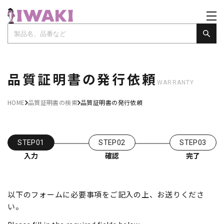
品質証明書の発行依頼
WARRANTY
HOME
品質証明書の検索
品質証明書の発行依頼
STEP01
STEP02
STEP03
入力
確認
完了
以下のフォームに必要事項をご記入の上、お送りくださ
い。