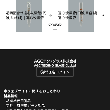
透明摺合せ遠心沈澱管(円
遠心沈澱管(円錐,目盛付)｜
錐,共栓付)｜遠心沈澱管
遠心沈澱管
2
3
4
5
6
代理店ログイン
本ウェブサイトに関するおことわり
製品情報
- 組織培養用製品
- 実験・研究用ガラス製品