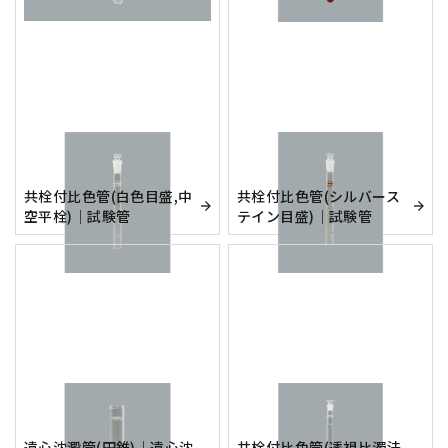
共栓付比色管(白色目盛,中
共栓付比色管(シルバース
空平栓)｜試験管
テイン目盛)｜試験管
遠心沈澱管(円錐)｜遠心沈
共栓付比色管(透視比濁法