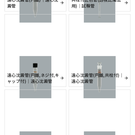
澱管
用)｜試験管
遠心沈澱管(円錐,ネジ付,キ
遠心沈澱管(円錐,共栓付)｜
ャップ付)｜遠心沈澱管
遠心沈澱管