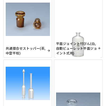
平面ジョイント付びん(白,
共通摺合せストッパー(茶,
自動ビューレット平面ジョ
中空平栓)
イント式用)