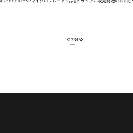
EZSPHERE®SPマイクロプレート3品種トライアル販売開始のお知らせ
1
2
3
4
5