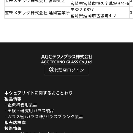
宝来メデック株式会社 宮崎支店
0
宮崎県宮崎市恒久字草場974-6
〒882-0837
宝来メデック株式会社 延岡営業所
0
宮崎県延岡市古城町4-2
代理店ログイン
本ウェブサイトに関するおことわり
製品情報
- 組織培養用製品
- 実験・研究用ガラス製品
- ガラス管/ガラス棒/ガラスブランク製品
販売店検索
技術情報