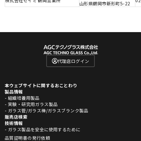
株式会社セイミ 鶴岡営業所
02
山形県鶴岡市新形町5-22
代理店ログイン
本ウェブサイトに関するおことわり
製品情報
- 組織培養用製品
- 実験・研究用ガラス製品
- ガラス管/ガラス棒/ガラスブランク製品
販売店検索
技術情報
- ガラス製品を安全に使用するために
品質証明書の発行依頼